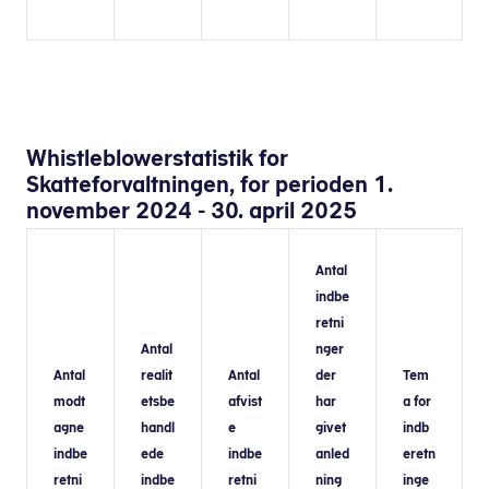
Whistleblowerstatistik for
Skatteforvaltningen, for perioden 1.
november 2024 - 30. april 2025
Antal
indbe
retni
Antal
nger
Antal
realit
Antal
der
Tem
modt
etsbe
afvist
har
a for
agne
handl
e
givet
indb
indbe
ede
indbe
anled
eretn
retni
indbe
retni
ning
inge