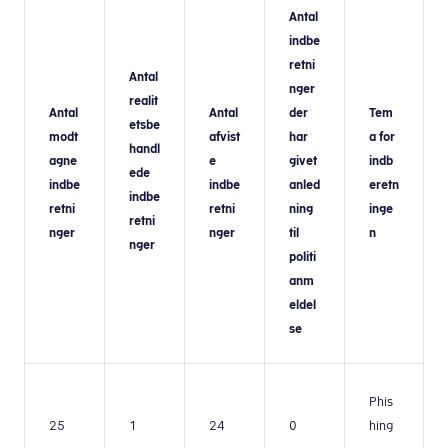
Antal
indbe
retni
Antal
nger
realit
Antal
Antal
der
Tem
etsbe
modt
afvist
har
a for
handl
agne
e
givet
indb
ede
indbe
indbe
anled
eretn
indbe
retni
retni
ning
inge
retni
nger
nger
til
n
nger
politi
anm
eldel
se
Phis
25
1
24
0
hing