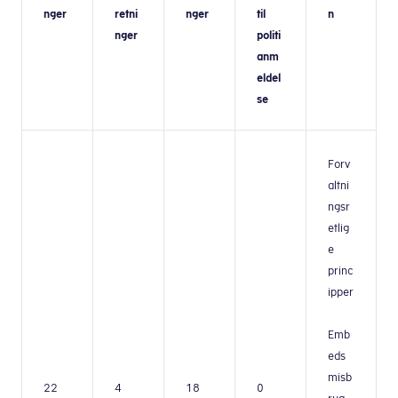
nger
retni
nger
til
n
nger
politi
anm
eldel
se
Forv
altni
ngsr
etlig
e
princ
ipper
Emb
eds
misb
22
4
18
0