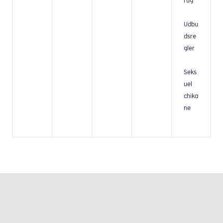
rug
Udbu
dsre
gler
Seks
uel
chika
ne