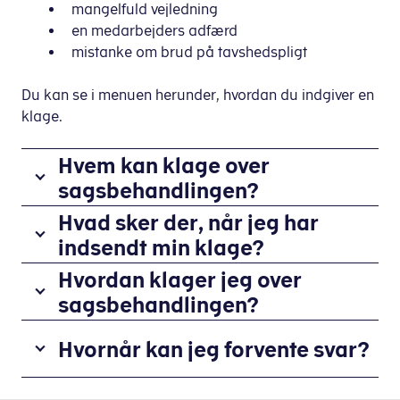
mangelfuld vejledning
en medarbejders adfærd
mistanke om brud på tavshedspligt
Du kan se i menuen herunder, hvordan du indgiver en
klage.
Hvem kan klage over
sagsbehandlingen?
Alle
Hvad sker der, når jeg har
der
indsendt min klage?
har
Hvis
Hvordan klager jeg over
oplevet
visiteringsfunktionen
sagsbehandlingen?
forhold,
vurderer,
de
Din
at
Hvornår kan jeg forvente svar?
er
klage
din
utilfredse
skal
henvendelse
med,
Sagsbehandlingstiden
være