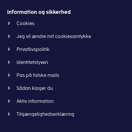
overvågningsloven,
har
Skatte-
der
du
og
Information og sikkerhed
sætter
en
Vækstministeriets
rammerne
Cookies
række
koncerns
for
rettigheder.
systemer.
brugen
Jeg vil ændre mit cookiesamtykke
Du
af
har
Privatlivspolitik
tv-
blandt
overvågning.
andet
Identitetstyveri
ret
til
Pas på falske mails
at
få
Sådan klager du
indsigt
Aktiv information
i
vores
Tilgængelighedserklæring
behandling
af
dine