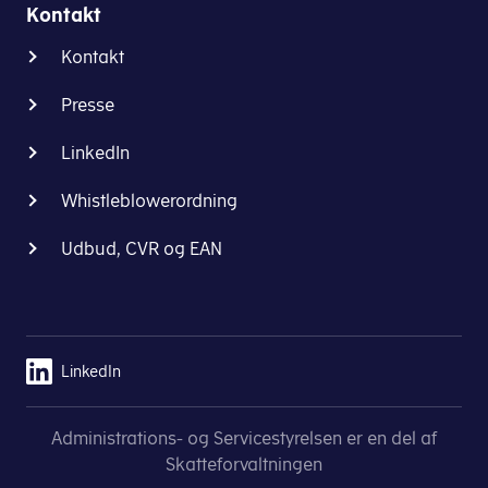
Kontakt
oplysninger
og
Kontakt
at
klage
Presse
til
Datatilsynet.
LinkedIn
Hvis
Whistleblowerordning
du
Udbud, CVR og EAN
har
spørgsmål
om
behandlingen
af
LinkedIn
dine
oplysninger
i
Administrations- og Servicestyrelsen er en del af
forbindelse
Skatteforvaltningen