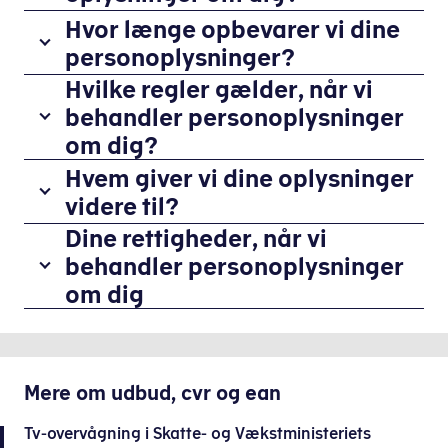
går
Vi
Hvor længe opbevarer vi dine
forbi
kan
personoplysninger?
et
anvende
tv-
Hvilke regler gælder, når vi
Som
dine
overvågningskamera
udgangspunkt
behandler personoplysninger
personoplysninger
på
opbevarer
om dig?
i
én
vi
tilfælde
Når
Hvem giver vi dine oplysninger
af
dine
af
vi
vores
videre til?
personoplysninger
opklaringsarbejde
behandler
adresser,
i
Dine rettigheder, når vi
Vi
efter
oplysningerne
bliver
op
videregiver
behandler personoplysninger
en
om
du
til
ved
hændelse,
om dig
dig,
filmet.
30
henvendelse
hvis
gælder
Myndighederne
dage.
oplysninger
du
reglerne
Kameraerne
i
Skal
til
har
i
optager
Skatte-
overvågningsbilleder
politiet.
befundet
EU’s
Mere om
ikke
udbud, cvr og ean
og
anvendes
dig
databeskyttelsesforordning
lyd,
Vækstministeriets
ifm.
Vi
i
Tv-overvågning i Skatte- og Vækstministeriets
og
men
koncern
en